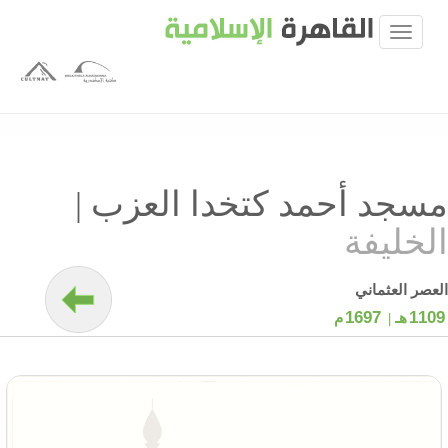
مسجد أحمد كتخدا العزب
|
الخليفة
العصر العثماني
1697
1109
هـ |
م