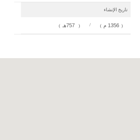
تاريخ الإنشاء
1356م
/
757هـ
)
(
)
(