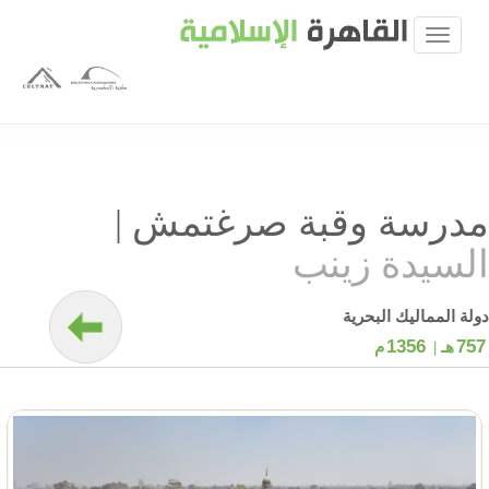
مدرسة وقبة صرغتمش
|
السيدة زينب
دولة المماليك البحرية
1356
757
هـ |
م