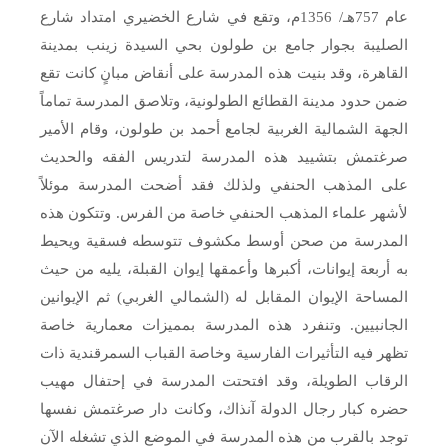
عام 757هـ/ 1356م، وتقع في شارع الخضيري امتداد شارع
الصليبة بجوار جامع بن طولون بحي السيدة زينب بمدينة
القاهرة، وقد بنيت هذه المدرسة على أنقاض مبانٍ كانت تقع
ضمن حدود مدينة القطائع الطولونية، وتلاصق المدرسة تماماً
الجهة الشمالية الغربية لجامع أحمد بن طولون، وقام الأمير
صرغتمش بتشييد هذه المدرسة لتدريس الفقه والحديث
على المذهب الحنفي ولذلك فقد أضحت المدرسة موئلاً
لأشهر علماء المذهب الحنفي خاصة من الفرس. وتتكون هذه
المدرسة من صحن أوسط مكشوف تتوسطه فسقية ويحيط
به أربعة إيوانات، أكبرها وأعمقها إيوان القبلة، يليه من حيث
المساحة الإيوان المقابل له (الشمالي الغربي) ثم الإيوانين
الجانبيين. وتنفرد هذه المدرسة بمميزات معمارية خاصة
تظهر فيه التأثيرات الفارسية وخاصة القباب السمرقندية ذات
الرقاب الطويلة، وقد افتحتت المدرسة في إحتفال مهيب
حضره كبار رجال الدولة آنذاك، وكانت دار صرغتمش نفسها
توجد بالقرب من هذه المدرسة في الموضع الذي تشغله الآن