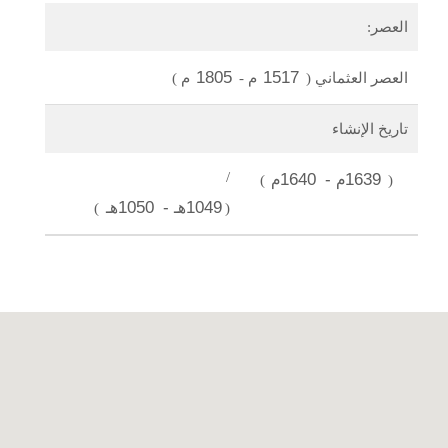
العصر:
1805
1517
العصر العثماني
(
م
-
م
)
تاريخ الإنشاء
1639م -
1640م
/
)
(
1049هـ -
1050هـ
)
(