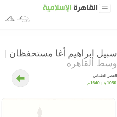
سبيل إبراهيم أغا مستحفظان
|
وسط القاهرة
العصر العثماني
1640
1050
هـ |
م