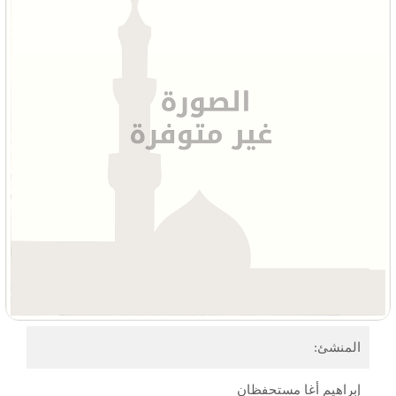
المنشئ:
إبراهيم أغا مستحفظان