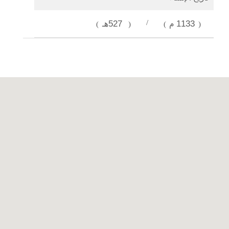
1133م
/
527هـ
)
(
)
(