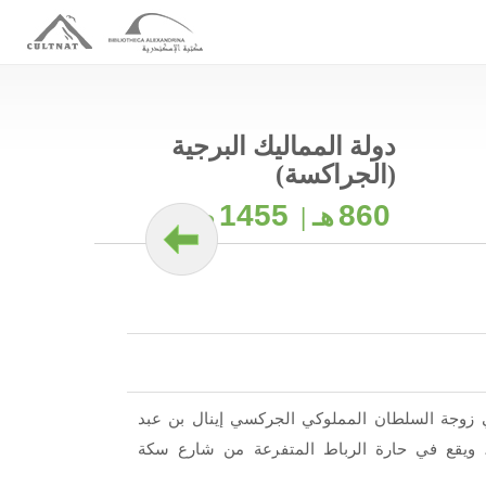
دولة المماليك البرجية
(الجراكسة)
1455
860
هـ |
م
ئي زوجة السلطان المملوكي الجركسي إينال بن عبد
ه، وذلك عام 860هـ/ 1455م، ويقع في حارة الرباط المتفرعة من شارع سكة