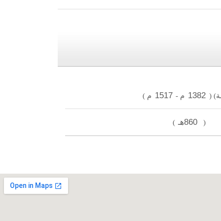
1517
1382
ة)
(
م
-
م
)
860هـ
)
(