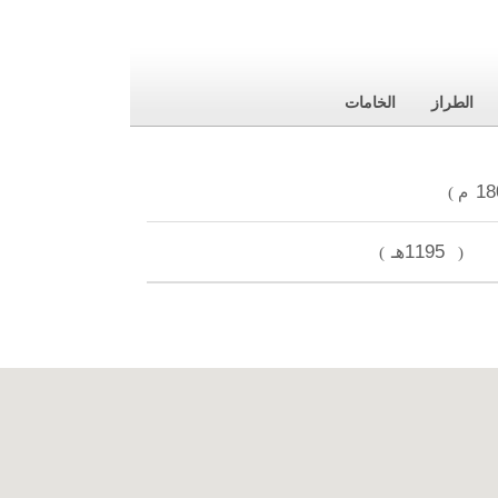
الطراز
الخامات
18
م
)
1195هـ
)
(